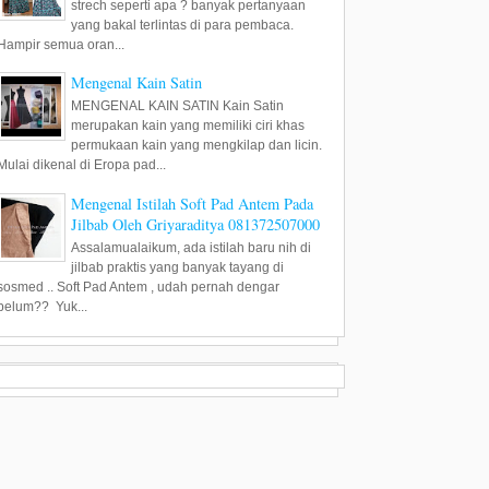
strech seperti apa ? banyak pertanyaan
yang bakal terlintas di para pembaca.
Hampir semua oran...
Mengenal Kain Satin
MENGENAL KAIN SATIN Kain Satin
merupakan kain yang memiliki ciri khas
permukaan kain yang mengkilap dan licin.
Mulai dikenal di Eropa pad...
Mengenal Istilah Soft Pad Antem Pada
Jilbab Oleh Griyaraditya 081372507000
Assalamualaikum, ada istilah baru nih di
jilbab praktis yang banyak tayang di
sosmed .. Soft Pad Antem , udah pernah dengar
belum?? Yuk...