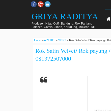
GRIYA RADITYA
Produsen Hijab Outfit Bandung, Rok Panjang,
Palazzo, Gamis, Jilbab, Kerudung, Mukena, Dll.
Kualitas Butik Harga Menarik. . WA 081372507000.
Home
»
ARTIKEL
»
SKIRT
»
Rok Satin Velvet/ Rok payung / R
Rok Satin Velvet/ Rok payung /
081372507000