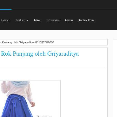
Home
Product
Artikel
Testimoni
Afiliasi
Kontak Kami
ok Panjang oleh Griyaraditya 081372507000
 Rok Panjang oleh Griyaraditya