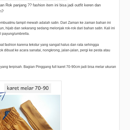
n Rok panjang ?? fashion item ini bisa jadi outfit keren dan
an?
embuatmu tampil mewah adalah satin. Dari Zaman ke zaman bahan ini
un, hijab dan sekarang sedang melonjak rok-rok dari bahan satin. Kali ini
l payung/umbrella.
t fashion karena tekstur yang sangat halus dan rata sehingga
k dibuat ke acara sanatai, nongkrong, jalan-jalan, pergi ke pesta atau
 yang terpisah. Bagian Pinggang full karet 70-90cm jadi bisa melar ukuran