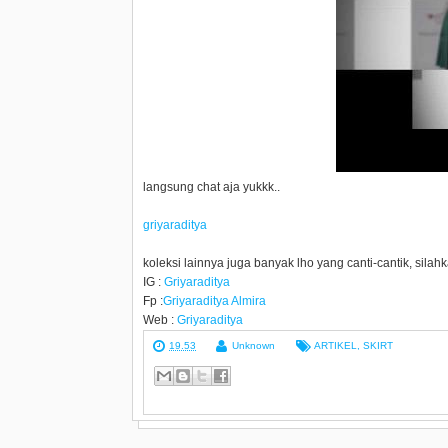
langsung chat aja yukkk..
griyaraditya
koleksi lainnya juga banyak lho yang canti-cantik, silahk
IG :
Griyaraditya
Fp :
Griyaraditya Almira
Web :
Griyaraditya
19.53
Unknown
ARTIKEL
,
SKIRT