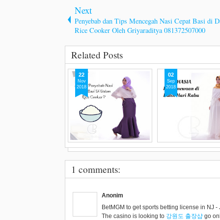
Next
Penyebab dan Tips Mencegah Nasi Cepat Basi di 
Rice Cooker Oleh Griyaraditya 081372507000
Related Posts
22
02
Nov
Sep
2018
2018
Penyebab dan Tips
Rahasia Keistimewaa
Mencegah Nasi Cepat Basi
Peristiwa di Hari Ra
di Dalam Rice Cooker Oleh
Menurut Islam Oleh
1 comments:
Griyaraditya 081372507000
Griyaraditya0813725
Saat ini, pasti kita jarang
Kelebihan, Keistimew
menemukan masyarakat yang
Peristiwa Rabu Yang 
memasak nasi menggunakan
Rahasia dan Tidak Ba
Anonim
panci lalu dimasak d
[...]
Orang Tahu
[...]
BetMGM to get sports betting license in NJ 
The casino is looking to
강원도 출장샵
go onl