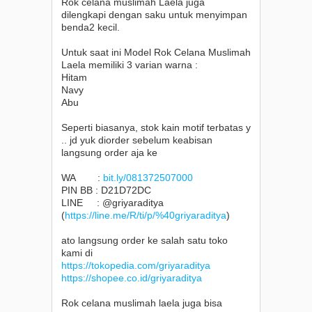
Rok celana muslimah Laela juga
dilengkapi dengan saku untuk menyimpan
benda2 kecil.
Untuk saat ini Model Rok Celana Muslimah
Laela memiliki 3 varian warna :
Hitam
Navy
Abu
Seperti biasanya, stok kain motif terbatas y
.. jd yuk diorder sebelum keabisan
langsung order aja ke
WA :
bit.ly/081372507000
PIN BB : D21D72DC
LINE : @griyaraditya
(
https://line.me/R/ti/p/%40griyaraditya
)
ato langsung order ke salah satu toko
kami di
https://tokopedia.com/griyaraditya
https://shopee.co.id/griyaraditya
Rok celana muslimah laela juga bisa