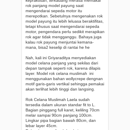
kepraktisan, terkadang merasa memakai
rok panjang model payung saat
mengendarai sepeda motor itu
merepotkan. Sebetulnya mengenakan rok
model payung itu lebih leluasa beraktifitas,
tetapi khusus saat mengendarai sepeda
motor, pengendara perlu sedikit merapikan
rok agar tidak mengganggu. Bahaya juga
kalau rok payung menjuntai kemana-
mana, bisa2 keselip di rantai he he
Nah, kali ini Griyaraditya menyediakan
model celana panjang yang sekilas dari
depan tampak seperti rok, karena dilapis
layer. Model rok celana muslimah ini
menggunakan bahan wollycrepe dengnan
motif garis-garis vertikal sehingga pemakai
akan terlihat lebih tinggi dan langsing.
Rok Celana Muslimah Laela sudah
tersedia dalam ukuran standar fit to L.
Bagian pinggang full karet, keliling 70cm
melar sampai 90cm panjang 100cm.
Lingkar pipa bagian bawah 80cm, dan
lebar layer 45cm.