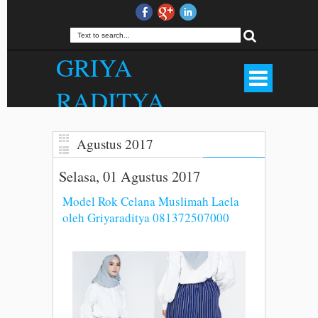
GRIYA
RADITYA
Produsen Hijab Outfit Bandung, Rok
Panjang, Palazzo, Gamis, Jilbab,
Agustus 2017
Kerudung, Mukena, Dll. Kualitas Butik
Harga Menarik. . WA 081372507000.
Selasa, 01 Agustus 2017
Model Rok Celana Muslimah Laela
oleh Griyaraditya 081372507000