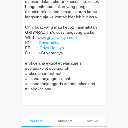
dipesan dalam ukuran khusus lho, cocok
banget nih buat kalian yang pengin
dibuatin rok celana sesuai ukuran kamu ..
langsung aja ke kontak biar lebih jelas y ..
Oh y buat yang mau kepo2 hasil jahitan
GRIYARADITYA, cuss langsung aja ke
WEB :
www.griyaraditya.com
IG :
Griyaraditya
FP :
Griya Raditya
G+ : +Griyaraditya
#rokcelana #kulot #celanagaris
#celanakulot #celanarok
#rokcelanamuslimah
#celanapanjangmuslimah
#celanapanjanggaris #modelrokcelana
#jualrokcelana
Populars
Comments
Archive