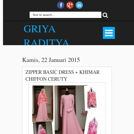
GRIYA
RADITYA
Produsen Hijab Outfit Bandung, Rok
Panjang, Palazzo, Gamis, Jilbab,
Kamis, 22 Januari 2015
Kerudung, Mukena, Dll. Kualitas Butik
Harga Menarik. . WA 081372507000.
ZIPPER BASIC DRESS + KHIMAR
CHIFFON CERUTY