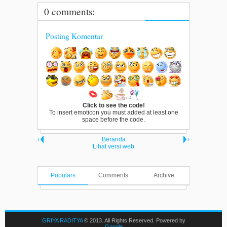
0 comments:
Posting Komentar
Click to see the code!
To insert emoticon you must added at least one
space before the code.
‹
Beranda
›
Lihat versi web
Populars
Comments
Archive
GRIYA RADITYA
© 2013. All Rights Reserved. Powered by
Google