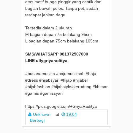
atas motif bunga pinggir yang cantik dan
bagian bawah polos. Tanpa pet, sudah
terdapat jahitan dagu.
Tersedia dalam 2 ukuran
M bagian depan 75 belakang 95cm
L bagian depan 75cm belakang 105cm
SMS/WHATSAPP 081372507000
LINE ullygriyaraditya
#busanamuslim #bajumuslimah #baju
#dress #hijabsyari #hijab #hijaber
#hijabfashion #hijabstyle#kerudung #khimar
#gamis #gamissyari
https://plus.google.com/+GriyaRaditya
Unknown
at
19.04
Berbagi