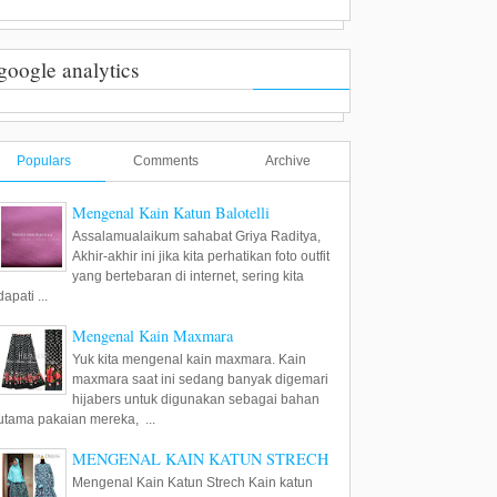
google analytics
Populars
Comments
Archive
Mengenal Kain Katun Balotelli
Assalamualaikum sahabat Griya Raditya,
Akhir-akhir ini jika kita perhatikan foto outfit
yang bertebaran di internet, sering kita
dapati ...
Mengenal Kain Maxmara
Yuk kita mengenal kain maxmara. Kain
maxmara saat ini sedang banyak digemari
hijabers untuk digunakan sebagai bahan
utama pakaian mereka, ...
MENGENAL KAIN KATUN STRECH
Mengenal Kain Katun Strech Kain katun