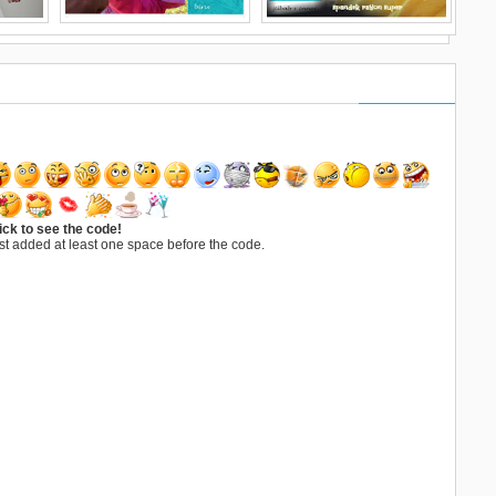
i
Tips Jilbab Untuk Si Kecil,
Jilbab Anak Praktis Siria
GRA
Agar Tampil Maksimal
Banyak Pilihan Warna
Peng
507000
Sehari-hari 081372507000
081372507000
Yang
Griy
ingkali
Assalamualaikum Setiap
Assalamualaikum wr wb.
Assa
a yang
orang tua tentu ingin
Selamat siang dan selamat
kawa
ang
memberikan yang terbaik
berbahagia sodaraku seiman
nget
untuk buah hati mereka.
dan seagama, kali
[...]
kala
Begitu
[...]
ick to see the code!
st added at least one space before the code.