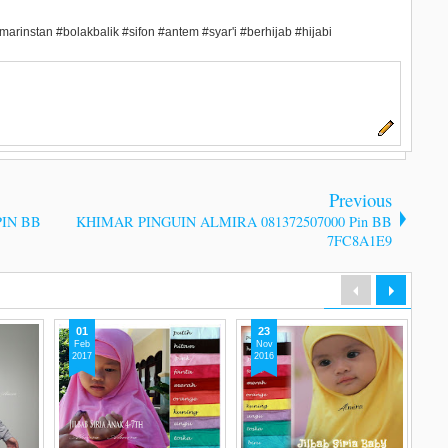
marinstan #bolakbalik #sifon #antem #syar'i #berhijab #hijabi
Previous
PIN BB
KHIMAR PINGUIN ALMIRA 081372507000 Pin BB
7FC8A1E9
01
23
1
Feb
Nov
N
2017
2016
20