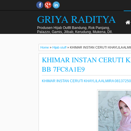
GRIYA RADITYA
Produsen Hijab Outfit Bandung, Rok Panjang,
Palazzo, Gamis, Jilbab, Kerudung, Mukena, Dll.
Kualitas Butik Harga Menarik. . WA 081372507000.
Home
»
Hijab stuff
»
KHIMAR INSTAN CERUTI KHAYLILA ALMIR
KHIMAR INSTAN CERUTI KH
BB 7FC8A1E9
KHIMAR INSTAN CERUTI KHAYLILA ALMIRA 08137250