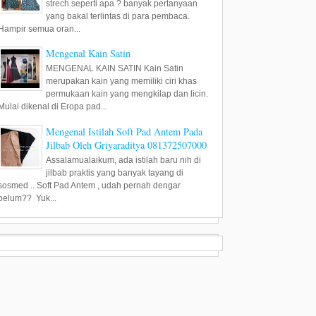
strech seperti apa ? banyak pertanyaan
yang bakal terlintas di para pembaca.
Hampir semua oran...
Mengenal Kain Satin
MENGENAL KAIN SATIN Kain Satin
merupakan kain yang memiliki ciri khas
permukaan kain yang mengkilap dan licin.
Mulai dikenal di Eropa pad...
Mengenal Istilah Soft Pad Antem Pada
Jilbab Oleh Griyaraditya 081372507000
Assalamualaikum, ada istilah baru nih di
jilbab praktis yang banyak tayang di
sosmed .. Soft Pad Antem , udah pernah dengar
belum?? Yuk...