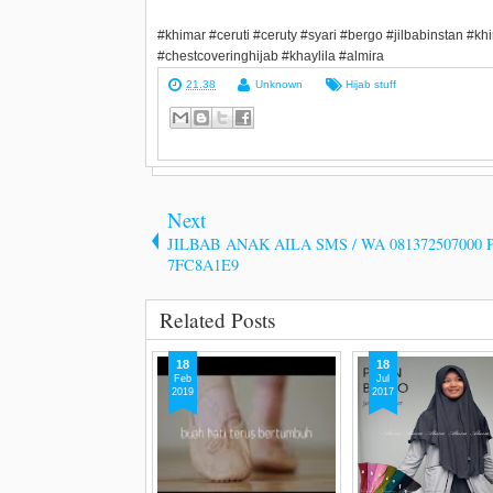
#khimar #ceruti #ceruty #syari #bergo #jilbabinstan #khi
#chestcoveringhijab #khaylila #almira
21.38
Unknown
Hijab stuff
Next
JILBAB ANAK AILA SMS / WA 081372507000 
7FC8A1E9
Related Posts
18
18
Feb
Jul
2019
2017