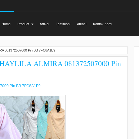
Home
Product
Artikel
Testimoni
Afiliasi
Kontak Kami
A 081372507000 Pin BB 7FC8A1E9
AYLILA ALMIRA 081372507000 Pin
7000 Pin BB 7FC8A1E9