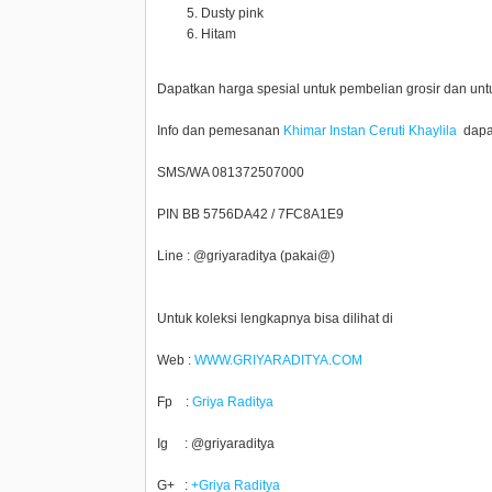
Dusty pink
Hitam
Dapatkan harga spesial untuk pembelian grosir dan untu
Info dan pemesanan
Khimar Instan Ceruti Khaylila
dapa
SMS/WA 081372507000
PIN BB 5756DA42 / 7FC8A1E9
Line : @griyaraditya (pakai@)
Untuk koleksi lengkapnya bisa dilihat di
Web :
WWW.GRIYARADITYA.COM
Fp :
Griya Raditya
Ig : @griyaraditya
G+ :
+Griya Raditya