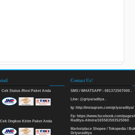
etail
Contact Us!
Cek Status /Resi Paket Anda
SMS / WHATSAPP : 081372507000 .
Line: @griyaraditya .
Ig: http://instagram.com/griyaraditya/ 
Fp: https://www.facebook.com/pages/
Raditya-Almira/165583593525060
.
Cek Ongkos Kirim Paket Anda
Marketplace Shopee / Tokopedia / Bu
Griyaraditya