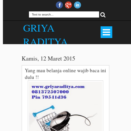
GRIYA
RADITYA
Produsen Hijab Outfit Bandung, Rok
Panjang, Palazzo, Gamis, Jilbab,
Kamis, 12 Maret 2015
Kerudung, Mukena, Dll. Kualitas Butik
Harga Menarik. . WA 081372507000.
Yang mau belanja online wajib baca ini
dulu !!