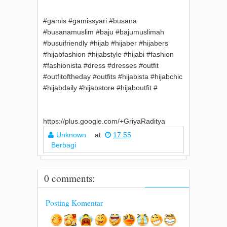
#gamis #gamissyari #busana
#busanamuslim #baju #bajumuslimah
#busuifriendly #hijab #hijaber #hijabers
#hijabfashion #hijabstyle #hijabi #fashion
#fashionista #dress #dresses #outfit
#outfitoftheday #outfits #hijabista #hijabchic
#hijabdaily #hijabstore #hijaboutfit #
https://plus.google.com/+GriyaRaditya
Unknown
at
17.55
Berbagi
0 comments:
Posting Komentar