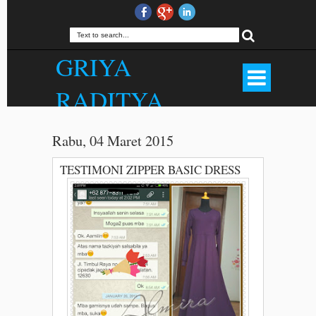
GRIYA
RADITYA
Produsen Hijab Outfit Bandung, Rok
Panjang, Palazzo, Gamis, Jilbab,
Rabu, 04 Maret 2015
Kerudung, Mukena, Dll. Kualitas Butik
Harga Menarik. . WA 081372507000.
TESTIMONI ZIPPER BASIC DRESS