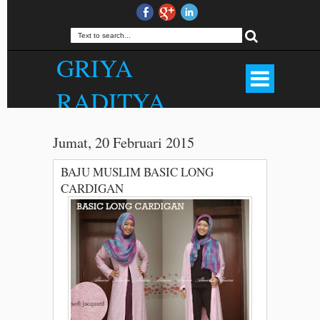
GRIYA
RADITYA
Produsen Hijab Outfit Bandung, Rok
Panjang, Palazzo, Gamis, Jilbab,
Jumat, 20 Februari 2015
Kerudung, Mukena, Dll. Kualitas Butik
Harga Menarik. . WA 081372507000.
BAJU MUSLIM BASIC LONG
CARDIGAN