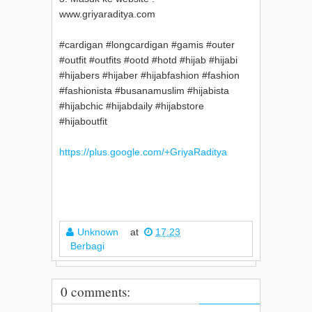
www.griyaraditya.com
#cardigan #longcardigan #gamis #outer
#outfit #outfits #ootd #hotd #hijab #hijabi
#hijabers #hijaber #hijabfashion #fashion
#fashionista #busanamuslim #hijabista
#hijabchic #hijabdaily #hijabstore
#hijaboutfit
https://plus.google.com/+GriyaRaditya
Unknown
at
17.23
Berbagi
0 comments: