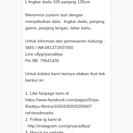
L lingkar dada 100 panjang 135cm
Menerima custom size dengan
menyebutkan data : lingkar dada, panjang
gamis, panjang lengan, lebar bahu.
Untuk informasi dan pemesanan hubungi :
SMS / WA 081372507000
Line ullygriyaraditya
Pin BB 79541d36
Untuk koleksi kami lainnya silakan ikuti link
berikut ini :
1. Like fanpage kami di
https://www.facebook.com/pages/Griya-
Raditya-Almira/165583593525060?
ref=bookmarks
2. Follow ig kami di
: http://instagram.com/griyaraditya/
3. Masuk ke website :