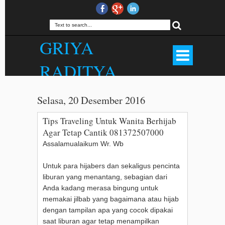
GRIYA
RADITYA
Produsen Hijab Outfit Bandung, Rok
Panjang, Palazzo, Gamis, Jilbab,
Selasa, 20 Desember 2016
Kerudung, Mukena, Dll. Kualitas Butik
Harga Menarik. . WA 081372507000.
Tips Traveling Untuk Wanita Berhijab
Agar Tetap Cantik 081372507000
Assalamualaikum Wr. Wb
Untuk para hijabers dan sekaligus pencinta
liburan yang menantang, sebagian dari
Anda kadang merasa bingung untuk
memakai jilbab yang bagaimana atau hijab
dengan tampilan apa yang cocok dipakai
saat liburan agar tetap menampilkan