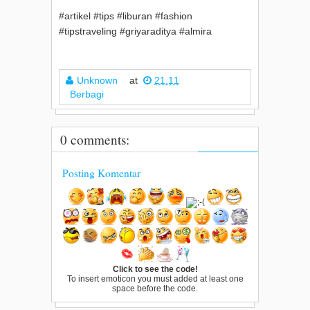
#artikel #tips #liburan #fashion
#tipstraveling #griyaraditya #almira
Unknown
at
21.11
Berbagi
0 comments:
Posting Komentar
Click to see the code!
To insert emoticon you must added at least one
space before the code.