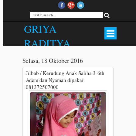
GRIYA
RADITYA
Produsen Hijab Outfit Bandung, Rok
Panjang, Palazzo, Gamis, Jilbab,
Selasa, 18 Oktober 2016
Kerudung, Mukena, Dll. Kualitas Butik
Harga Menarik. . WA 081372507000.
Jilbab / Kerudung Anak Saliha 3-6th
Adem dan Nyaman dipakai
081372507000