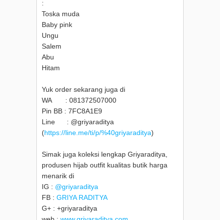
:
Toska muda
Baby pink
Ungu
Salem
Abu
Hitam
Yuk order sekarang juga di
WA : 081372507000
Pin BB : 7FC8A1E9
Line : @griyaraditya
(
https://line.me/ti/p/%40griyaraditya
)
Simak juga koleksi lengkap Griyaraditya,
produsen hijab outfit kualitas butik harga
menarik di
IG :
@griyaraditya
FB :
GRIYA RADITYA
G+ : +griyaraditya
web :
www.griyaraditya.com