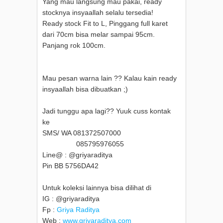
Yang mau langsung mau pakai, ready
stocknya insyaallah selalu tersedia!
Ready stock Fit to L, Pinggang full karet
dari 70cm bisa melar sampai 95cm.
Panjang rok 100cm.
Mau pesan warna lain ?? Kalau kain ready
insyaallah bisa dibuatkan ;)
Jadi tunggu apa lagi?? Yuuk cuss kontak
ke
SMS/ WA 081372507000
085795976055
Line@ : @griyaraditya
Pin BB 5756DA42
Untuk koleksi lainnya bisa dilihat di
IG : @griyaraditya
Fp :
Griya Raditya
Web :
www.griyaraditya.com