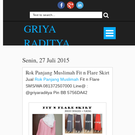
GRIYA
RADITYA
Produsen Hijab Outfit Bandung, Rok
Panjang, Palazzo, Gamis, Jilbab,
Senin, 27 Juli 2015
Kerudung, Mukena, Dll. Kualitas Butik
Harga Menarik. . WA 081372507000.
Rok Panjang Muslimah Fit n Flare Skirt
Jual
Rok Panjang Muslimah
Fit n Flare
SMS/WA 081372507000 Line@ :
@griyaraditya Pin BB 5756DA42