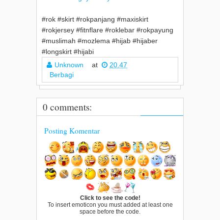
#rok #skirt #rokpanjang #maxiskirt
#rokjersey #fitnflare #roklebar #rokpayung
#muslimah #mozlema #hijab #hijaber
#longskirt #hijabi
Unknown
at
20.47
Berbagi
0 comments:
Posting Komentar
Click to see the code!
To insert emoticon you must added at least one
space before the code.